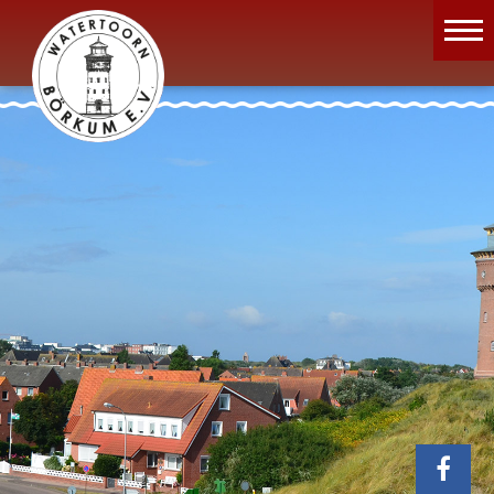
Wassermuseum
Öffnungszeiten
Verein
Aktuelles
Wissenswertes
Geschichte
Projekte