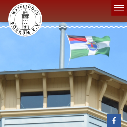
Wassermuseum
Öffnungszeiten
Verein
Aktuelles
Wissenswertes
Geschichte
Projekte