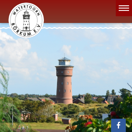
Wassermuseum
Öffnungszeiten
Verein
Aktuelles
Wissenswertes
Geschichte
Projekte