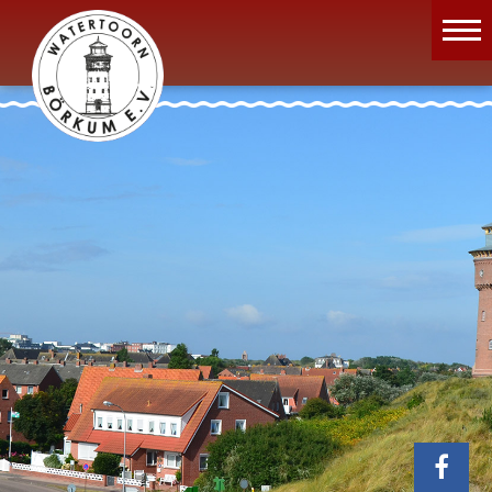
Wassermuseum
Öffnungszeiten
Verein
Aktuelles
Wissenswertes
Geschichte
Projekte