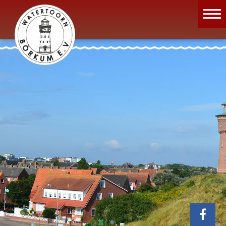
Wassermuseum
Öffnungszeiten
Verein
Aktuelles
Wissenswertes
Geschichte
Projekte