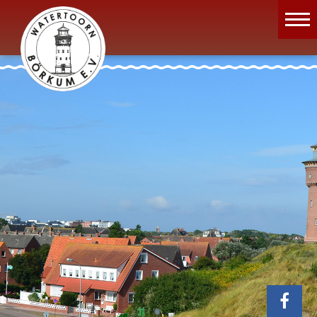
Wassermuseum
Öffnungszeiten
Verein
Aktuelles
Wissenswertes
Geschichte
Projekte