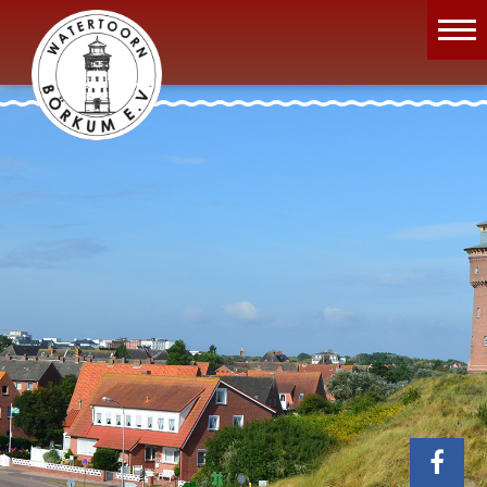
Wassermuseum
Öffnungszeiten
Verein
Aktuelles
Wissenswertes
Geschichte
Projekte