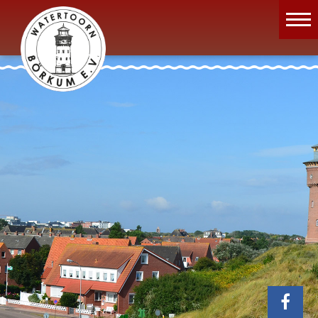
Wassermuseum
Öffnungszeiten
Verein
Aktuelles
Wissenswertes
Geschichte
Projekte