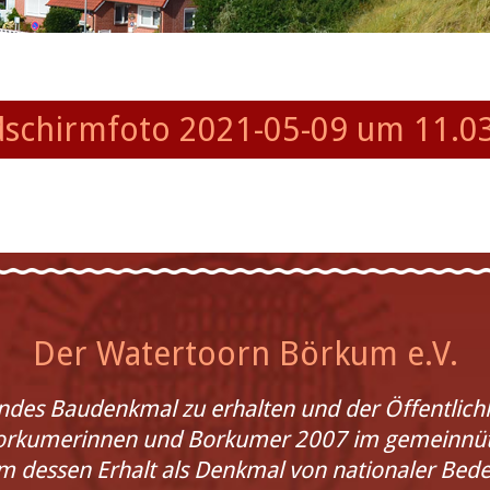
dschirmfoto 2021-05-09 um 11.0
Der Watertoorn Börkum e.V.
endes Baudenkmal zu erhalten und der Öffentlic
Borkumerinnen und Borkumer 2007 im gemeinnüt
dessen Erhalt als Denkmal von nationaler Bed