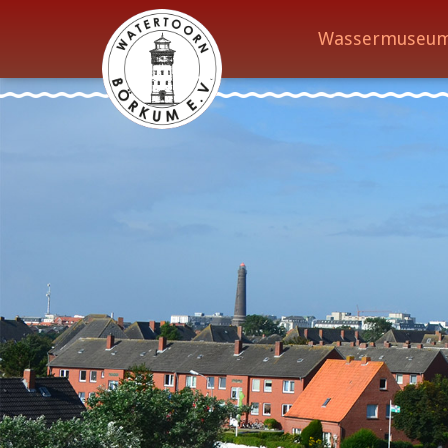
Wassermuseu
Wassermuseum
Öffnungszeiten
Verein
Aktuelles
Wissenswertes
Geschichte