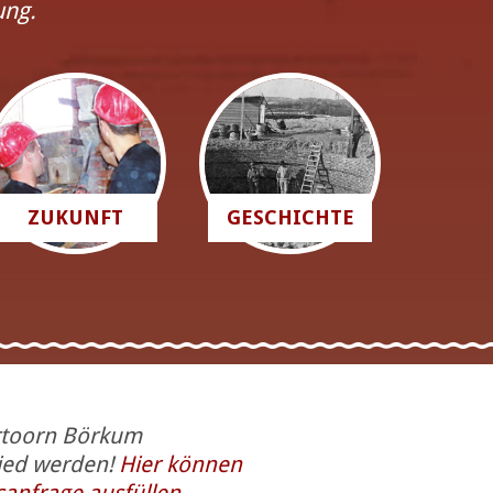
ung.
ZUKUNFT
GESCHICHTE
rtoorn Börkum
lied werden!
Hier können