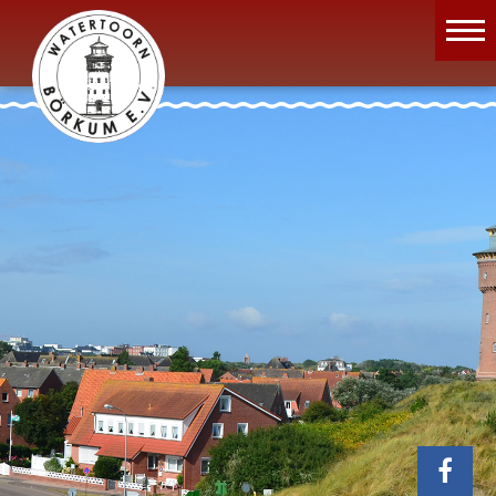
Wassermuseum
Öffnungszeiten
Verein
Aktuelles
Wissenswertes
Geschichte
Projekte