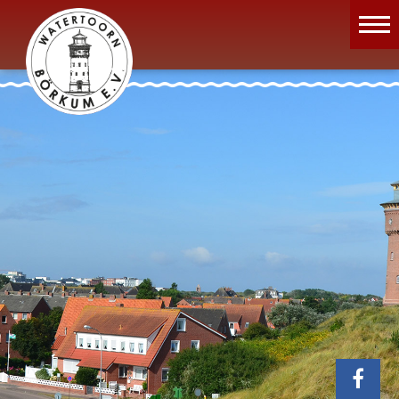
Wassermuseum
Öffnungszeiten
Verein
Aktuelles
Wissenswertes
Geschichte
Projekte