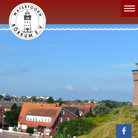
Wassermuseum
Öffnungszeiten
Verein
Aktuelles
Wissenswertes
Geschichte
Projekte