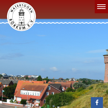
Wassermuseum
Öffnungszeiten
Verein
Aktuelles
Wissenswertes
Geschichte
Projekte