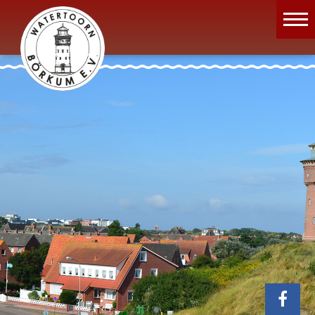
Wassermuseum
Öffnungszeiten
Verein
Aktuelles
Wissenswertes
Geschichte
Projekte