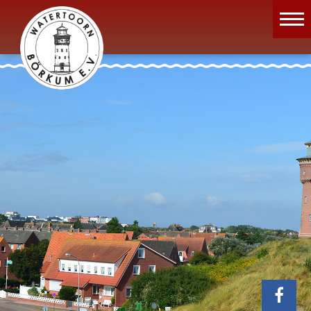
Wassermuseum
Öffnungszeiten
Verein
Aktuelles
Wissenswertes
Geschichte
Projekte