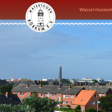
Wassermuseu
Wassermuseum
Öffnungszeiten
Verein
Aktuelles
Wissenswertes
Geschichte