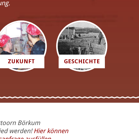
ung.
ZUKUNFT
GESCHICHTE
rtoorn Börkum
lied werden!
Hier können