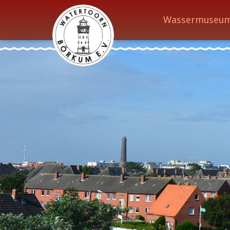
Wassermuseu
Wassermuseum
Öffnungszeiten
Verein
Aktuelles
Wissenswertes
Geschichte