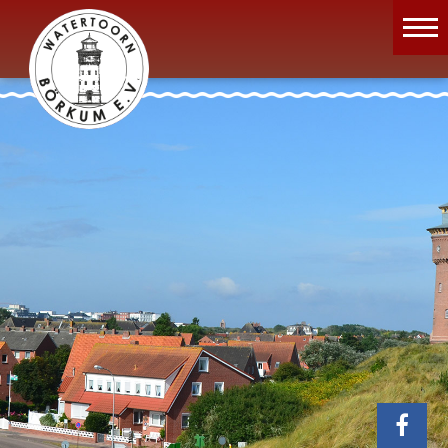
Wassermuseum
Öffnungszeiten
Verein
Aktuelles
Wissenswertes
Geschichte
Projekte