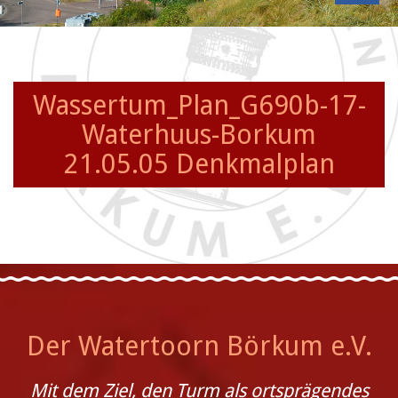
Wassertum_Plan_G690b-17-
Waterhuus-Borkum
21.05.05 Denkmalplan
Der Watertoorn Börkum e.V.
Mit dem Ziel, den Turm als ortsprägendes