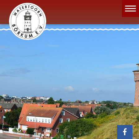
Wassermuseum
Öffnungszeiten
Verein
Aktuelles
Wissenswertes
Geschichte
Projekte